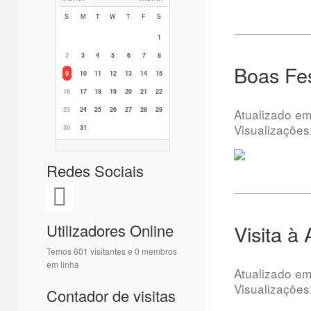
S
M
T
W
T
F
S
1
2
3
4
5
6
7
8
Boas Fes
9
10
11
12
13
14
15
16
17
18
19
20
21
22
23
24
25
26
27
28
29
Atualizado e
Visualizações
30
31
Redes Sociais
Visita à
Utilizadores Online
Temos 601 visitantes e 0 membros
em linha
Atualizado e
Visualizações
Contador de visitas