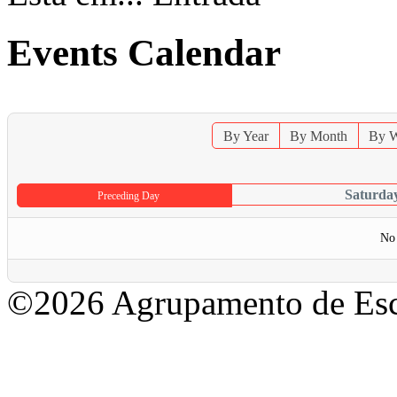
Events Calendar
By Year
By Month
By 
Saturda
Preceding Day
No 
©2026 Agrupamento de Esc