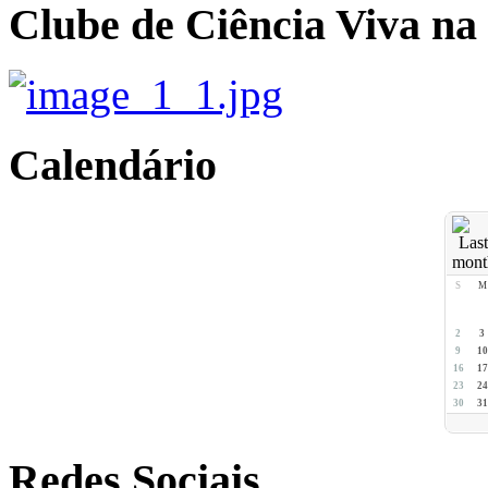
Clube de Ciência Viva na
Calendário
S
M
2
3
9
10
16
17
23
24
30
31
Redes Sociais