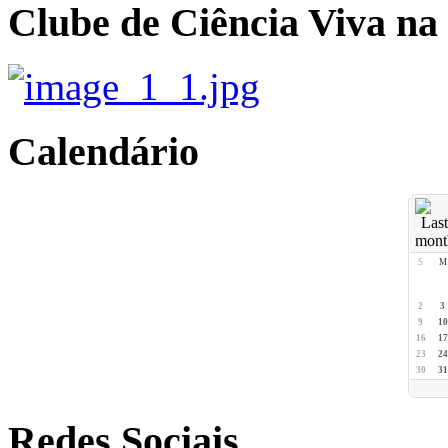
Clube de Ciência Viva na
Calendário
S
M
2
3
9
10
16
17
23
24
30
31
Redes Sociais