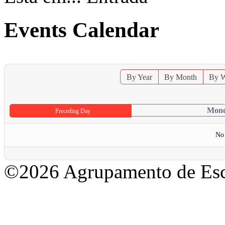
Events Calendar
By Year
By Month
By 
Mond
Preceding Day
No 
©2026 Agrupamento de Esc