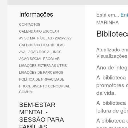
1
2
3
4
5
6
Informações
Está em...
En
MARINHA
CONTACTOS
Bibliote
CALENDÁRIO ESCOLAR
AVISO MATRÍCULAS - 2026/2027
CALENDÁRIO MATRÍCULAS
Atualizado e
AVALIAÇÃO DOS ALUNOS
Visualizações
AÇÃO SOCIAL ESCOLAR
LIGAÇÕES EXTERNAS ÚTEIS
Ano de integ
LIGAÇÕES DE PARCEIROS
A bibliotec
POLÍTICA DE PRIVACIDADE
promotores d
PROCEDIMENTO CONCURSAL
da vida.
COMUM
A bibliotec
BEM-ESTAR
leitura de gé
MENTAL -
SESSÃO PARA
A biblioteca
FAMÍLIAS