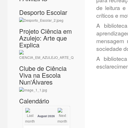
para recreaç
de leitura 
Desporto Escolar
críticos e mo
A bibliote
Projeto Ciência em
aprendizage
Azulejo: Arte que
mensagem me
Explica
sociedade do
A bibliote
esclarecimen
Clube de Ciência
Viva na Escola
Nun'Álvares
Calendário
August 2026