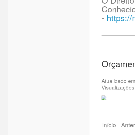
O Direit
Conhecid
-
https:/
Orçament
Atualizado e
Visualizações
Início
Anter