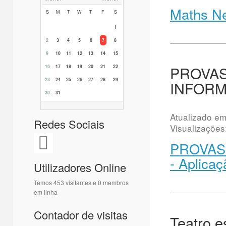
Maths Ne
S
M
T
W
T
F
S
1
2
3
4
5
6
7
8
9
10
11
12
13
14
15
PROVAS 
16
17
18
19
20
21
22
23
24
25
26
27
28
29
INFORMA
30
31
Atualizado e
Redes Sociais
Visualizações
PROVAS 
- Aplicaç
Utilizadores Online
Temos 453 visitantes e 0 membros
em linha
Contador de visitas
Teatro e