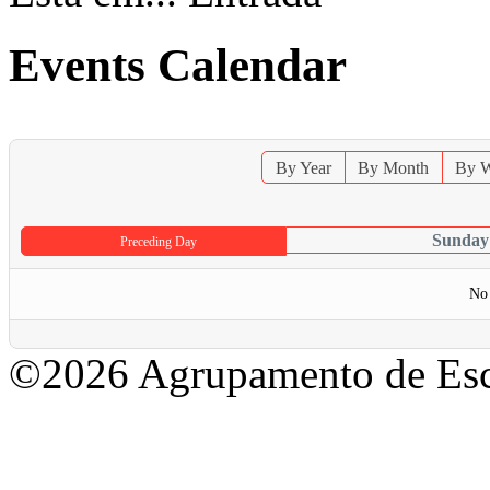
Events Calendar
By Year
By Month
By 
Sunday
Preceding Day
No 
©2026 Agrupamento de Esc