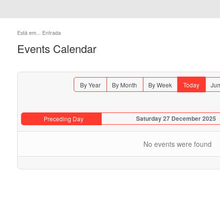
Está em...
Entrada
Events Calendar
By Year
By Month
By Week
Today
Jum
Saturday 27 December 2025
Preceding Day
No events were found