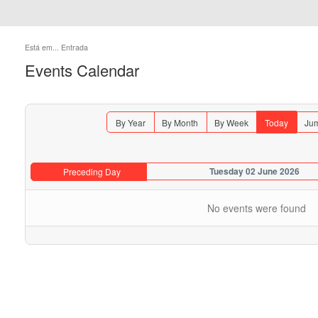
Está em...
Entrada
Events Calendar
By Year
By Month
By Week
Today
Jum
Tuesday 02 June 2026
Preceding Day
No events were found