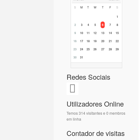
S
M
T
W
T
F
S
1
2
3
4
5
6
7
8
9
10
11
12
13
14
15
16
17
18
19
20
21
22
23
24
25
26
27
28
29
30
31
Redes Sociais
Utilizadores Online
Temos 314 visitantes e 0 membros
em linha
Contador de visitas