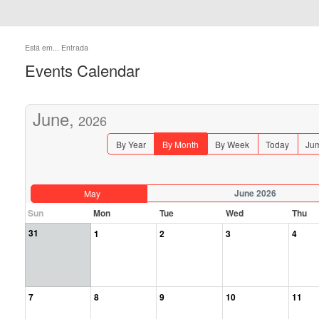
Está em...
Entrada
Events Calendar
June,
2026
By Year
By Month
By Week
Today
Jum
June 2026
May
Sun
Mon
Tue
Wed
Thu
31
1
2
3
4
7
8
9
10
11