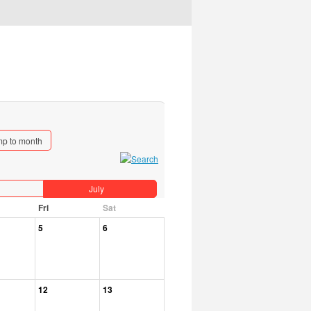
p to month
July
Fri
Sat
5
6
12
13