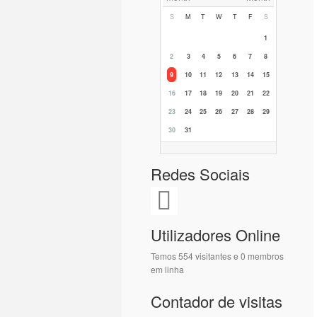
S
M
T
W
T
F
S
1
2
3
4
5
6
7
8
9
10
11
12
13
14
15
16
17
18
19
20
21
22
23
24
25
26
27
28
29
30
31
Redes Sociais
Utilizadores Online
Temos 554 visitantes e 0 membros
em linha
Contador de visitas