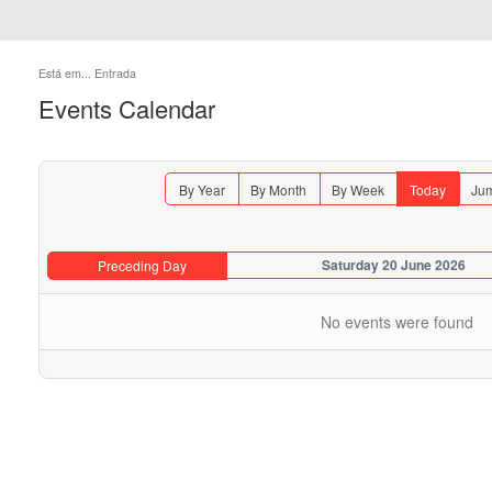
Está em...
Entrada
Events Calendar
By Year
By Month
By Week
Today
Jum
Saturday 20 June 2026
Preceding Day
No events were found