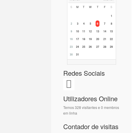
S
M
T
W
T
F
S
1
2
3
4
5
6
7
8
9
10
11
12
13
14
15
16
17
18
19
20
21
22
23
24
25
26
27
28
29
30
31
Redes Sociais
Utilizadores Online
Temos 328 visitantes e 0 membros
em linha
Contador de visitas