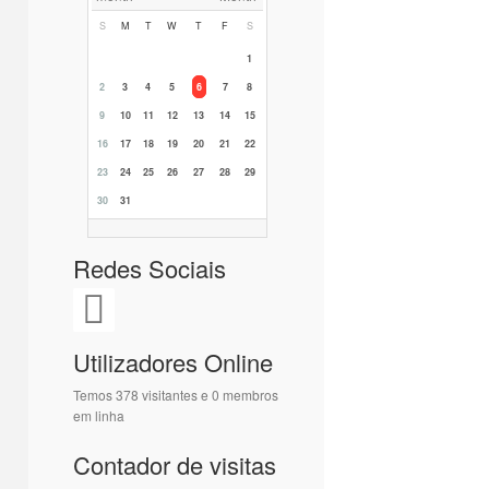
S
M
T
W
T
F
S
1
2
3
4
5
6
7
8
9
10
11
12
13
14
15
16
17
18
19
20
21
22
23
24
25
26
27
28
29
30
31
Redes Sociais
Utilizadores Online
Temos 378 visitantes e 0 membros
em linha
Contador de visitas