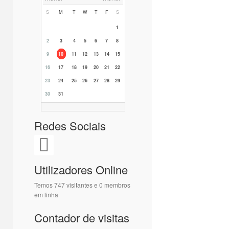
S
M
T
W
T
F
S
1
2
3
4
5
6
7
8
9
10
11
12
13
14
15
16
17
18
19
20
21
22
23
24
25
26
27
28
29
30
31
Redes Sociais
Utilizadores Online
Temos 747 visitantes e 0 membros
em linha
Contador de visitas