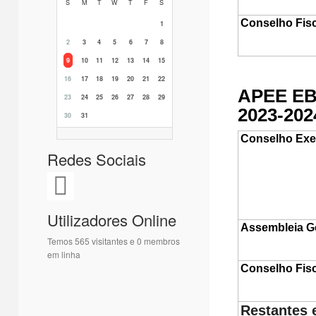
S
M
T
W
T
F
S
Conselho Fisc
1
2
3
4
5
6
7
8
9
10
11
12
13
14
15
16
17
18
19
20
21
22
APEE EB
23
24
25
26
27
28
29
2023-202
30
31
Conselho Exe
Redes Sociais
Utilizadores Online
Assembleia G
Temos 565 visitantes e 0 membros
em linha
Conselho Fisc
Restantes 