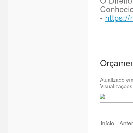
O Direit
Conhecid
-
https:/
Orçament
Atualizado e
Visualizações
Início
Anter