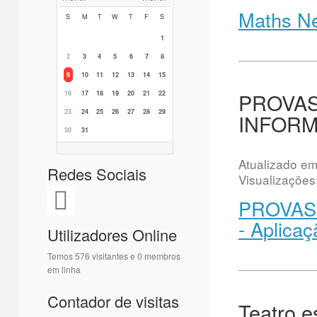
Maths Ne
S
M
T
W
T
F
S
1
2
3
4
5
6
7
8
9
10
11
12
13
14
15
PROVAS 
16
17
18
19
20
21
22
23
24
25
26
27
28
29
INFORMA
30
31
Atualizado e
Redes Sociais
Visualizações
PROVAS 
- Aplicaç
Utilizadores Online
Temos 576 visitantes e 0 membros
em linha
Contador de visitas
Teatro e