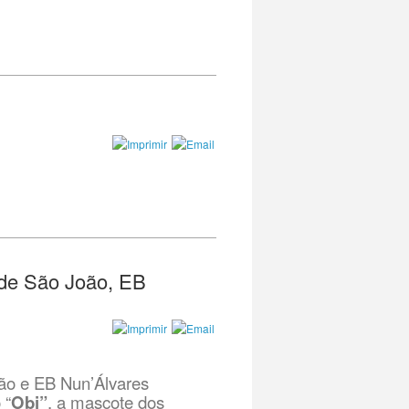
 de São João, EB
oão e EB Nun’Álvares
 “
Obi”
, a mascote dos