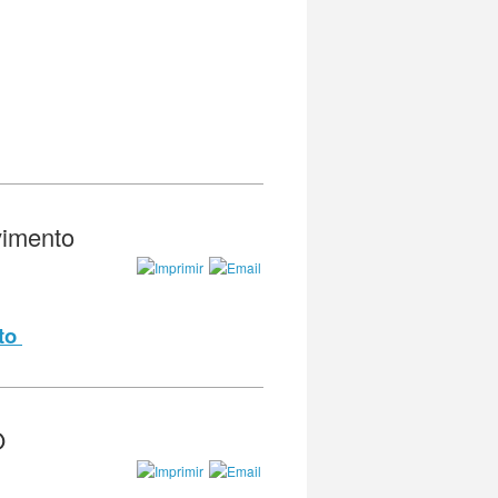
vimento
to
O