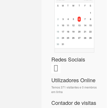
S
M
T
W
T
F
S
1
2
3
4
5
6
7
8
9
10
11
12
13
14
15
16
17
18
19
20
21
22
23
24
25
26
27
28
29
30
31
Redes Sociais
Utilizadores Online
Temos 371 visitantes e 0 membros
em linha
Contador de visitas