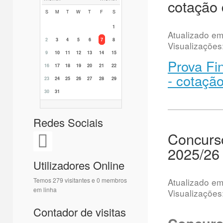
cotação 
S
M
T
W
T
F
S
1
Atualizado e
2
3
4
5
6
7
8
Visualizações
9
10
11
12
13
14
15
Prova Fi
16
17
18
19
20
21
22
- cotaçã
23
24
25
26
27
28
29
30
31
Redes Sociais
Concurso
2025/26
Utilizadores Online
Temos 279 visitantes e 0 membros
Atualizado e
em linha
Visualizações
Contador de visitas