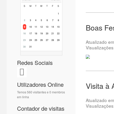
S
M
T
W
T
F
S
1
2
3
4
5
6
7
8
Boas Fes
9
10
11
12
13
14
15
16
17
18
19
20
21
22
23
24
25
26
27
28
29
Atualizado e
Visualizações
30
31
Redes Sociais
Visita à
Utilizadores Online
Temos 560 visitantes e 0 membros
em linha
Atualizado e
Visualizações
Contador de visitas