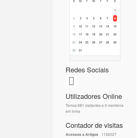
S
M
T
W
T
F
S
1
2
3
4
5
6
7
8
9
10
11
12
13
14
15
16
17
18
19
20
21
22
23
24
25
26
27
28
29
30
31
Redes Sociais
Utilizadores Online
Temos 681 visitantes e 0 membros
em linha
Contador de visitas
Acessos a Artigos
1192027