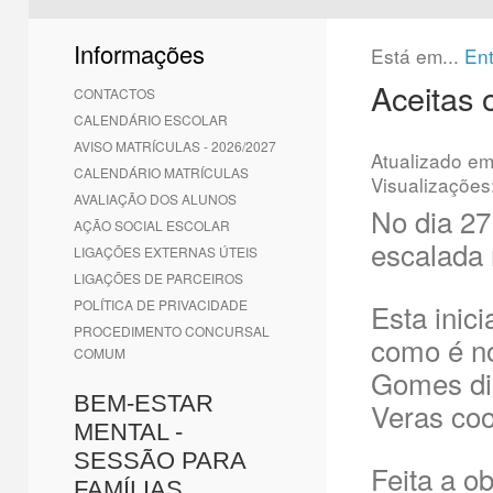
1
2
3
4
5
6
Informações
Está em...
En
Aceitas 
CONTACTOS
CALENDÁRIO ESCOLAR
AVISO MATRÍCULAS - 2026/2027
Atualizado e
CALENDÁRIO MATRÍCULAS
Visualizações
AVALIAÇÃO DOS ALUNOS
No dia 2
AÇÃO SOCIAL ESCOLAR
escalada 
LIGAÇÕES EXTERNAS ÚTEIS
LIGAÇÕES DE PARCEIROS
POLÍTICA DE PRIVACIDADE
Esta inic
PROCEDIMENTO CONCURSAL
como é no
COMUM
Gomes dis
BEM-ESTAR
Veras coo
MENTAL -
SESSÃO PARA
Feita a o
FAMÍLIAS