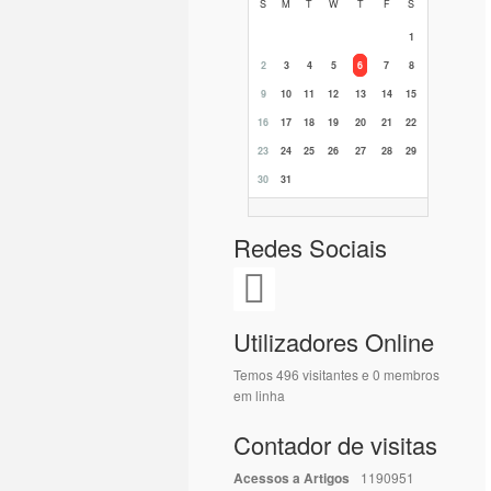
S
M
T
W
T
F
S
1
2
3
4
5
6
7
8
9
10
11
12
13
14
15
16
17
18
19
20
21
22
23
24
25
26
27
28
29
30
31
Redes Sociais
Utilizadores Online
Temos 496 visitantes e 0 membros
em linha
Contador de visitas
Acessos a Artigos
1190951