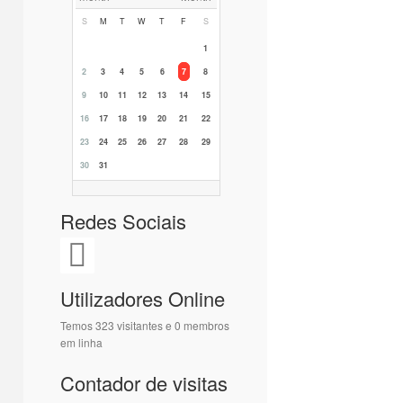
S
M
T
W
T
F
S
1
2
3
4
5
6
7
8
9
10
11
12
13
14
15
16
17
18
19
20
21
22
23
24
25
26
27
28
29
30
31
Redes Sociais
Utilizadores Online
Temos 323 visitantes e 0 membros
em linha
Contador de visitas