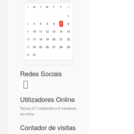
S
M
T
W
T
F
S
1
2
3
4
5
6
7
8
9
10
11
12
13
14
15
16
17
18
19
20
21
22
23
24
25
26
27
28
29
30
31
Redes Sociais
Utilizadores Online
Temos 317 visitantes e 0 membros
em linha
Contador de visitas