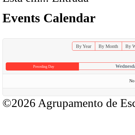
Events Calendar
By Year
By Month
By 
Wednesda
Preceding Day
No 
©2026 Agrupamento de Esc