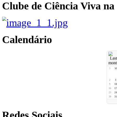
Clube de Ciência Viva na
Calendário
S
M
2
3
9
10
16
17
23
24
30
31
Redes Sociais