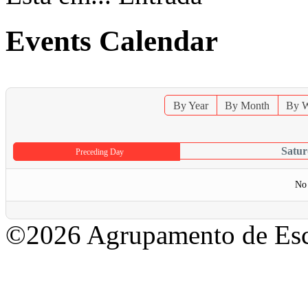
Events Calendar
By Year
By Month
By 
Satur
Preceding Day
No 
©2026 Agrupamento de Esc