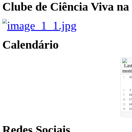
Clube de Ciência Viva na
Calendário
S
M
2
3
9
10
16
17
23
24
30
31
Redes Sociais