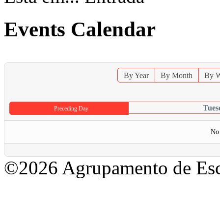
Events Calendar
By Year
By Month
By 
Tues
Preceding Day
No 
©2026 Agrupamento de Esc