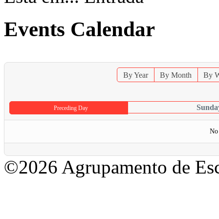
Events Calendar
By Year
By Month
By 
Sunday
Preceding Day
No 
©2026 Agrupamento de Esc