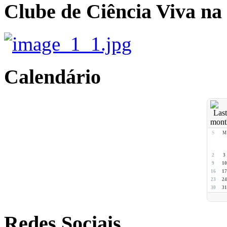
Clube de Ciência Viva na
Calendário
S
M
2
3
9
10
16
17
23
24
30
31
Redes Sociais