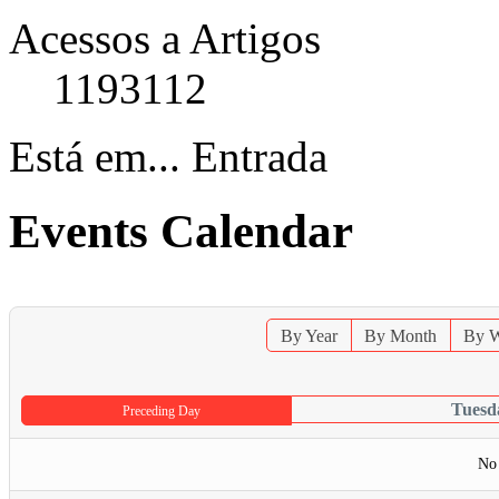
Acessos a Artigos
1193112
Está em...
Entrada
Events Calendar
By Year
By Month
By 
Tuesd
Preceding Day
No 