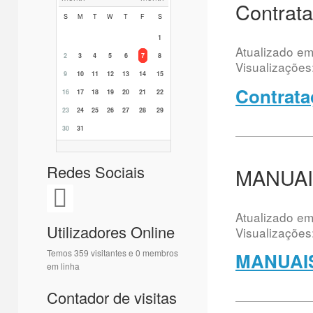
Contrata
S
M
T
W
T
F
S
1
Atualizado e
2
3
4
5
6
7
8
Visualizações
9
10
11
12
13
14
15
Contrata
16
17
18
19
20
21
22
23
24
25
26
27
28
29
30
31
Redes Sociais
MANUAI
Atualizado e
Utilizadores Online
Visualizações
Temos 359 visitantes e 0 membros
MANUAIS
em linha
Contador de visitas