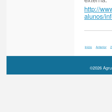
http://ww
alunos/i
Início
Anterior
2
©2026 Agru