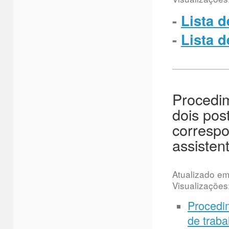
-
Lista 
-
Lista 
Procedim
dois pos
correspo
assisten
Atualizado e
Visualizações
Procedi
de traba