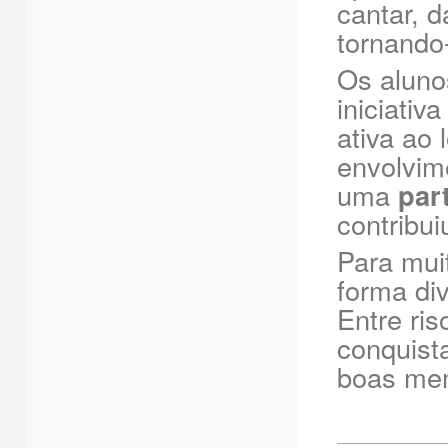
cantar, d
tornando-
Os alun
iniciati
ativa ao 
envolvim
uma
par
contribui
Para mui
forma div
Entre ris
conquist
boas mem