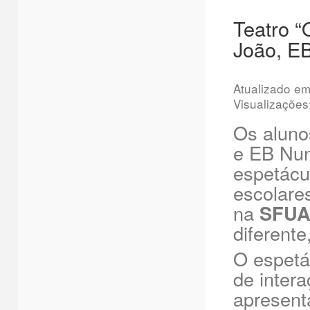
Teatro “
João, EB
Atualizado e
Visualizações
Os aluno
e EB Nun
espetácul
escolares
na
SFUA
diferent
O espetá
de inter
apresent