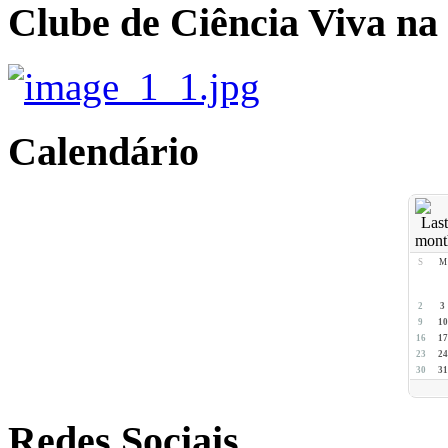
Clube de Ciência Viva na
Calendário
S
M
2
3
9
10
16
17
23
24
30
31
Redes Sociais