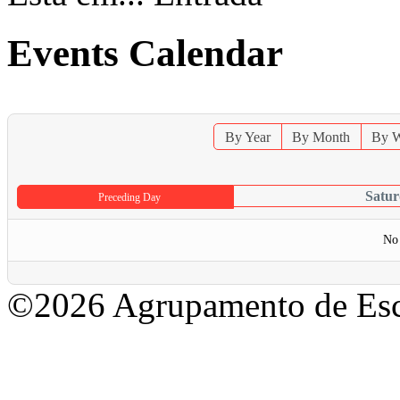
Events Calendar
By Year
By Month
By 
Satur
Preceding Day
No 
©2026 Agrupamento de Esc