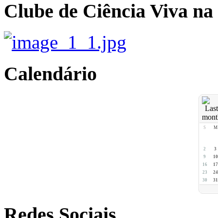
Clube de Ciência Viva na
Calendário
S
M
2
3
9
10
16
17
23
24
30
31
Redes Sociais