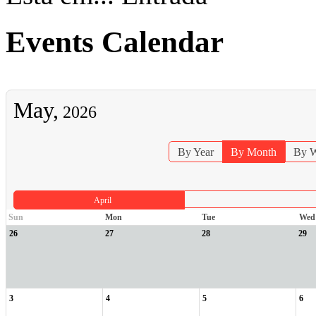
Events Calendar
May,
2026
By Year
By Month
By 
April
Sun
Mon
Tue
Wed
26
27
28
29
3
4
5
6