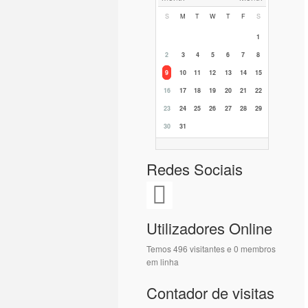
S
M
T
W
T
F
S
1
2
3
4
5
6
7
8
9
10
11
12
13
14
15
16
17
18
19
20
21
22
23
24
25
26
27
28
29
30
31
Redes Sociais
Utilizadores Online
Temos 496 visitantes e 0 membros
em linha
Contador de visitas