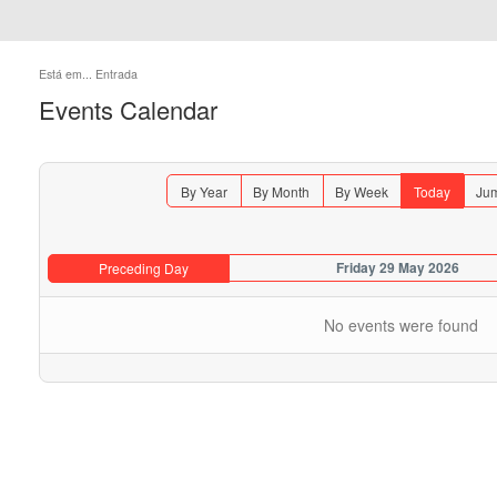
Está em...
Entrada
Events Calendar
By Year
By Month
By Week
Today
Jum
Friday 29 May 2026
Preceding Day
No events were found