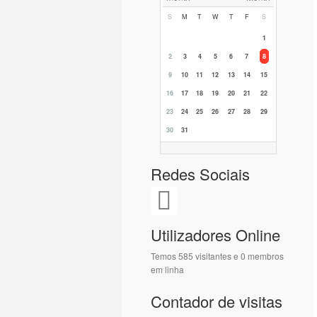
S
M
T
W
T
F
S
1
2
3
4
5
6
7
8
9
10
11
12
13
14
15
16
17
18
19
20
21
22
23
24
25
26
27
28
29
30
31
Redes Sociais
Utilizadores Online
Temos 585 visitantes e 0 membros
em linha
Contador de visitas