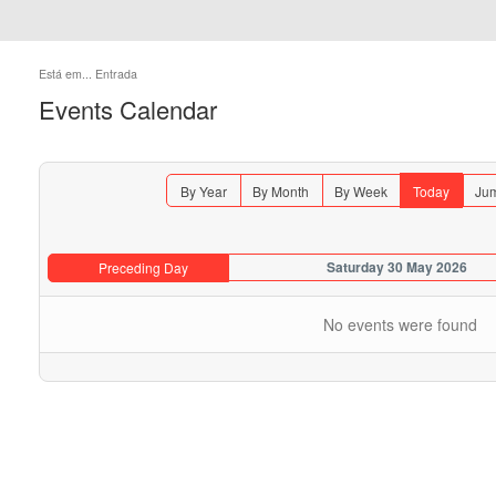
Está em...
Entrada
Events Calendar
By Year
By Month
By Week
Today
Jum
Saturday 30 May 2026
Preceding Day
No events were found