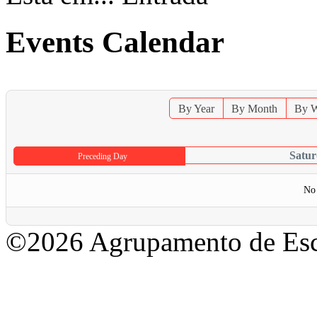
Events Calendar
By Year
By Month
By 
Satur
Preceding Day
No 
©2026 Agrupamento de Esc