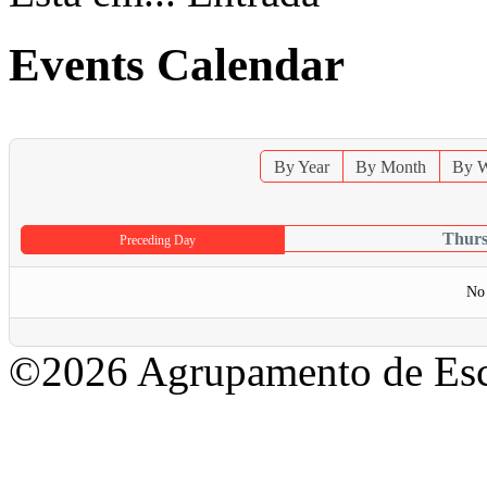
Events Calendar
By Year
By Month
By 
Thurs
Preceding Day
No 
©2026 Agrupamento de Esc