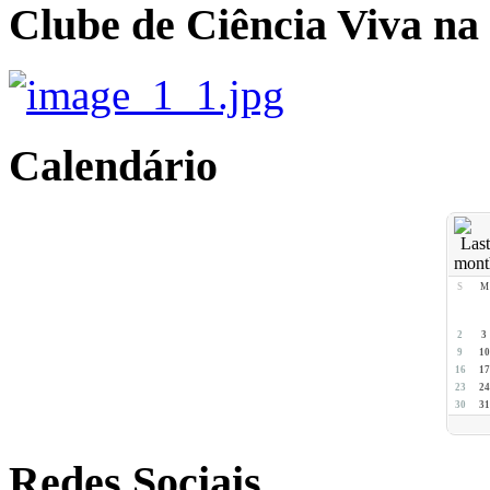
Clube de Ciência Viva na
Calendário
S
M
2
3
9
10
16
17
23
24
30
31
Redes Sociais