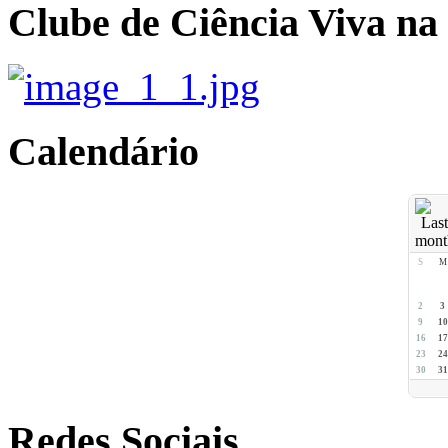
Clube de Ciência Viva na
Calendário
S
M
2
3
9
10
16
17
23
24
30
31
Redes Sociais