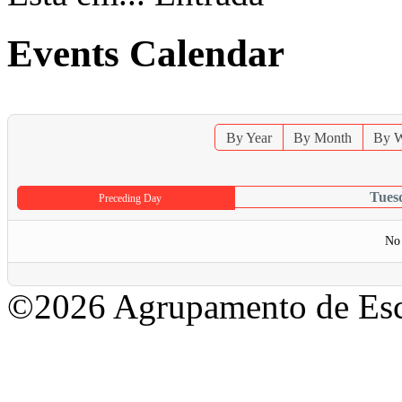
Events Calendar
By Year
By Month
By 
Tues
Preceding Day
No 
©2026 Agrupamento de Esc