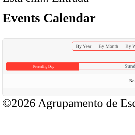
Events Calendar
By Year
By Month
By 
Sund
Preceding Day
No 
©2026 Agrupamento de Esc