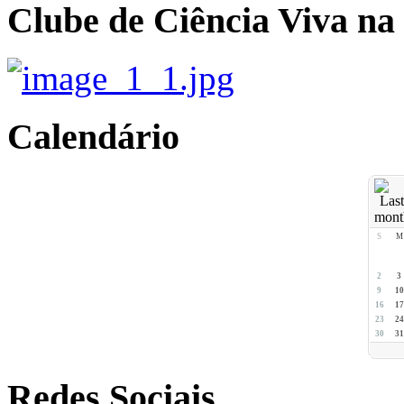
Clube de Ciência Viva na
Calendário
S
M
2
3
9
10
16
17
23
24
30
31
Redes Sociais