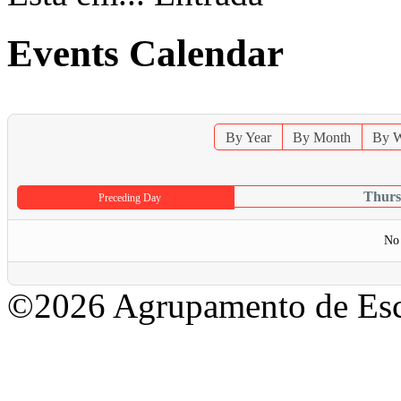
Events Calendar
By Year
By Month
By 
Thurs
Preceding Day
No 
©2026 Agrupamento de Esc